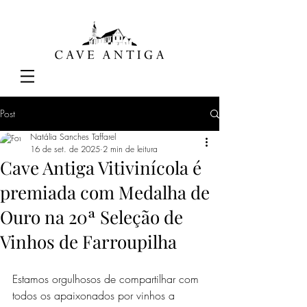
Post
Natália Sanches Taffarel
16 de set. de 2025
2 min de leitura
Cave Antiga Vitivinícola é
premiada com Medalha de
Ouro na 20ª Seleção de
Vinhos de Farroupilha
Estamos orgulhosos de compartilhar com 
todos os apaixonados por vinhos a 