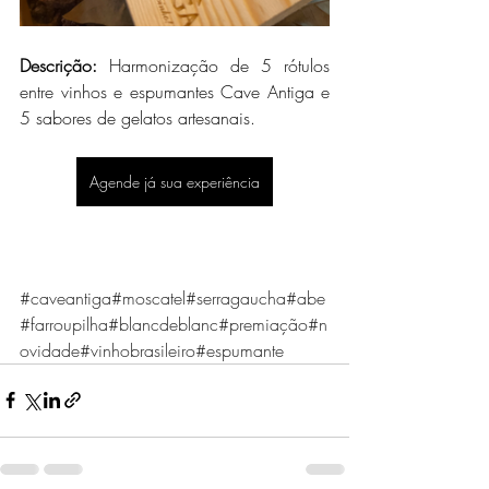
Descrição: 
Harmonização de 5 rótulos 
entre vinhos e espumantes Cave Antiga e 
5 sabores de gelatos artesanais.
Agende já sua experiência
#caveantiga
#moscatel
#serragaucha
#abe
#farroupilha
#blancdeblanc
#premiação
#n
ovidade
#vinhobrasileiro
#espumante