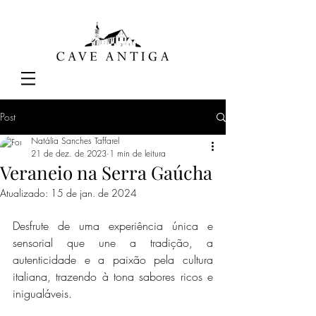
Post
Natália Sanches Taffarel
21 de dez. de 2023
1 min de leitura
Veraneio na Serra Gaúcha
Atualizado:
15 de jan. de 2024
Desfrute de uma experiência única e 
sensorial que une a tradição, a 
autenticidade e a paixão pela cultura 
italiana, trazendo à tona sabores ricos e 
inigualáveis.