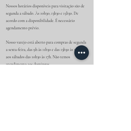
Nossos horários disponíveis para visitação são de
segunda a sábado. Às 10h30; 13h30 e 15h30. De
acordo com a disponibilidade. É necessário
agendamento prévio.
Nosso varejo está aberto para compras de segunda
a sexta-feira, das 9h às 11h30 e das 13h30 às 17h. E
aos sábados das 10h30 às 17h. Não temos
atendimento aos domingos.
Experiências
EVENTOS - NOTÍCIAS - DESCONTOS
Newsletter